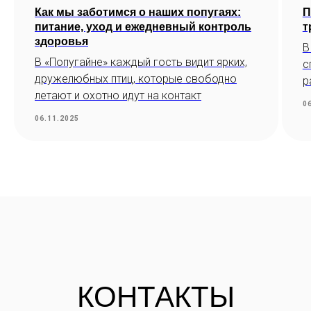
Как мы заботимся о наших попугаях:
П
питание, уход и ежедневный контроль
т
здоровья
В
В «Попугайне» каждый гость видит ярких,
с
дружелюбных птиц, которые свободно
р
летают и охотно идут на контакт
0
06.11.2025