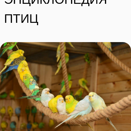
достаточно умны чтобы сосчитать до трех
и точно не остав
и запросто смогут научиться говорить.
живут несколько 
Фишера, розовоще
Забронировать билет
У НАС МОЖНО