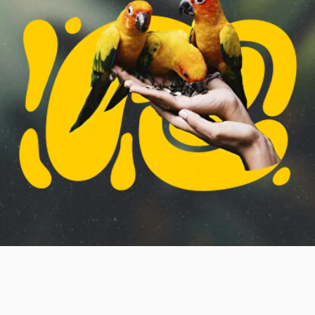
О НАС
Попугайня – это удивительное место, где
живут десятки экзотических птиц. Это дом,
где заботятся и любят попугаев, где они
живут в веселой компании и радуются
гостям.
Мы создали атмосферу, где им будет уютно
и комфортно, и где каждый желающий