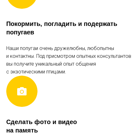
ЦЕНЫ
Покормить, погладить и подержать
ДЕТСКИЙ БИЛЕТ
попугаев
1 000 р
Наши попугаи очень дружелюбны, любопытны
понедельник-четверг, пятница до 17:00
и контактны. Под присмотром опытных консультантов
1 200 р
вы получите уникальный опыт общения
выходные и праздники, пятница с 17:00
с экзотическими птицами.
с 3 до 8 лет
ВЗРОСЛЫЙ БИЛЕТ
1 300 р
Сделать фото и видео
понедельник-четверг, пятница до 17:00
на память
1 500 р