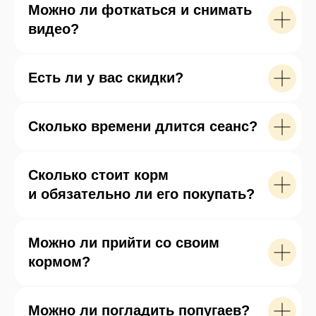
Ожереловый голубой по кличке Малыш
Можно ли фоткаться и снимать
покорил нас красивым окрасом.
видео?
Необычный нежный небесно-голубой
цвет. Никогда раньше таких не видели.
Есть ли у вас скидки?
Это удивительное место, где даже
взрослые превращаются в маленьких
детей и с нежностью рассматривают
Сколько времени длится сеанс?
каждого попугайчика.
Сотрудники очень любят своих
Сколько стоит корм
подопечных, и готовы долго
рассказывать о характере и привычках
и обязательно ли его покупать?
каждого попугая.
Важно не забывать про безопасность
Можно ли прийти со своим
и смотреть чаще под ноги, так как
кормом?
волнистые попугайчики часто сидят
на полу, выискивая зернышки.
Можно ли погладить попугаев?
При Попугайне есть магазинчик