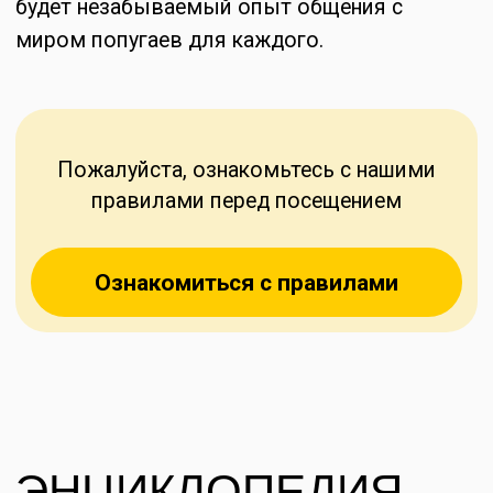
Волнистый
Неразлуч
Самые знакомые и популярные домашние
Самые нежный по
птицы — это конечно же разноцветные
однозначно нераз
волнистые попугайчики. Озорные, веселые
трепетным отноше
и очень шустрые, они не оставляют
которую выбираю
равнодушными ни детей, ни взрослых. Они
и веселые, они п