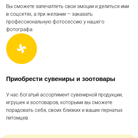
Вы сможете запечатлеть свои эмоции и делиться ими
выходные и праздники, пятница с 17:00
в соцсетях, а при желании — заказать
профессиональную фотосессию у нашего
с 8 лет
фотографа.
БЕСПЛАТНО
0 р
детям до 3х лет
Приобрести сувениры и зоотовары
именинникам в день рождения
инвалидам*
участникам СВО*
У нас богатый ассортимент сувенирной продукции,
игрушек и зоотоваров, которыми вы сможете
порадовать себя, своих близких и ваших пернатых
СКИДКА
питомцев.
-20%