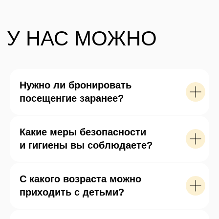
На площадке несколько сотен
разноцветных попугайчиков:
волнистые, ожереловые, неразлучники,
пиррура, корелла, какарик, аратинга
и многие другие.
У каждого свой характер, но все
попугаи дружелюбные и общительные.
Нужно ли бронировать
С удовольствием угощаются
посещенгие заранее?
лакомством прям с рук. Они не боятся
сесть на плечо или на голову. Малыши
волнистики вообще могут присесть
Какие меры безопасности
на вас в самом начале и так просидеть
и гигиены вы соблюдаете?
всё время, мелодично напевая
и чирикая на ухо.
С какого возраста можно
Среди всех пернатых выделяется
большой сине-желтый ара и серый
приходить с детьми?
жако.